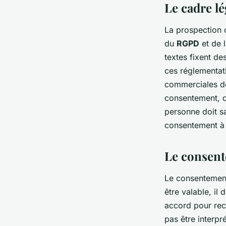
Le cadre lé
La prospection c
du
RGPD
et de 
textes fixent de
ces réglementati
commerciales do
consentement, di
personne doit sa
consentement à
Le consent
Le consentement 
être valable, il 
accord pour rec
pas être interp