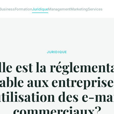
Business
Formation
Juridique
Management
Marketing
Services
JURIDIQUE
le est la réglement
able aux entrepris
utilisation des e-ma
commerciaux?