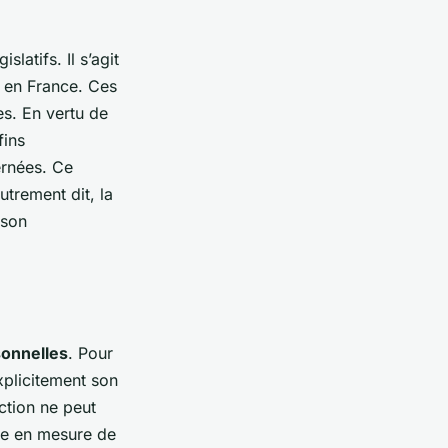
latifs. Il s’agit
 en France. Ces
es. En vertu de
fins
rnées. Ce
utrement dit, la
 son
sonnelles
. Pour
explicitement son
ction ne peut
re en mesure de