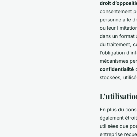
droit d’opposit
consentement po
personne a le dr
ou leur limitati
dans un format s
du traitement, 
l’obligation d’i
mécanismes perm
confidentialité
c
stockées, utilis
L’utilisati
En plus du conse
également étroi
utilisées que po
entreprise recue