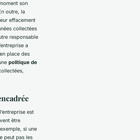
ut moment son
En outre, la
leur effacement
onnées collectées
autre responsable
L’entreprise a
 en place des
 une
politique de
collectées,
 encadrée
’entreprise est
vent être
r exemple, si une
ne peut pas les