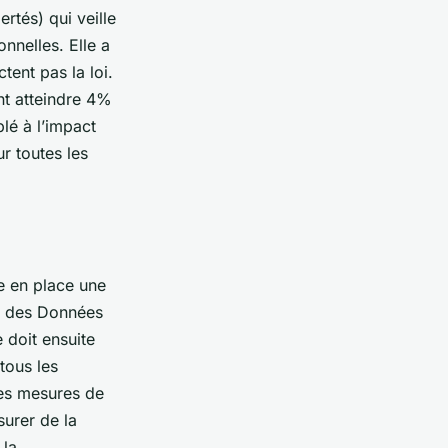
rtés) qui veille
nnelles. Elle a
tent pas la loi.
nt atteindre 4%
plé à l’impact
r toutes les
re en place une
on des Données
 doit ensuite
tous les
des mesures de
surer de la
 la