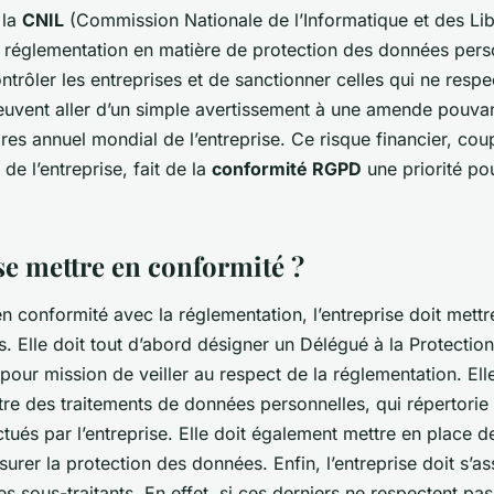
 la
CNIL
(Commission Nationale de l’Informatique et des Libe
a réglementation en matière de protection des données perso
ntrôler les entreprises et de sanctionner celles qui ne respec
euvent aller d’un simple avertissement à une amende pouva
aires annuel mondial de l’entreprise. Ce risque financier, cou
 de l’entreprise, fait de la
conformité RGPD
une priorité pou
 mettre en conformité ?
n conformité avec la réglementation, l’entreprise doit mett
s. Elle doit tout d’abord désigner un Délégué à la Protecti
pour mission de veiller au respect de la réglementation. Elle
stre des traitements de données personnelles, qui répertorie 
ctués par l’entreprise. Elle doit également mettre en place 
surer la protection des données. Enfin, l’entreprise doit s’as
s sous-traitants. En effet, si ces derniers ne respectent pas