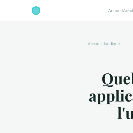
Accueil
Actu
Accueil
›
Juridique
Quel
applic
l'