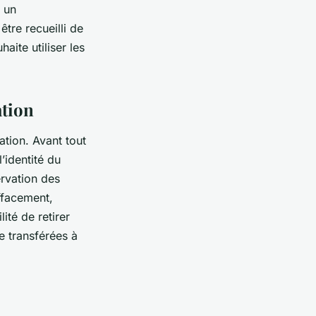
 un
tre recueilli de
haite utiliser les
ation
ation. Avant tout
’identité du
ervation des
effacement,
ité de retirer
e transférées à