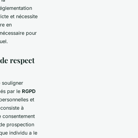
réglementation
icte et nécessite
tre en
 nécessaire pour
uel.
 de respect
e souligner
cés par le
RGPD
 personnelles et
 consiste à
e consentement
s de prospection
que individu a le