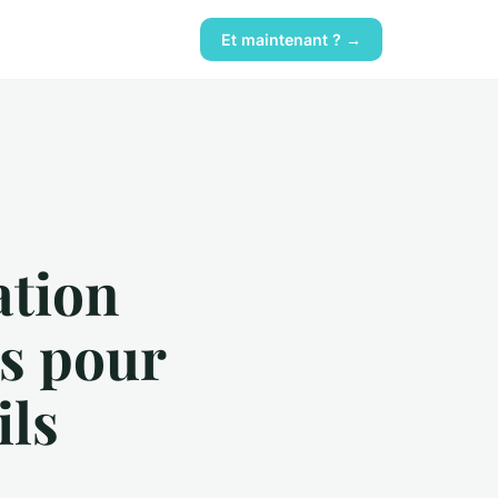
Et maintenant ? →
ation
es pour
ils