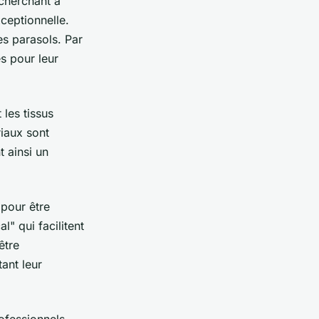
 cherchant à
xceptionnelle.
es parasols. Par
s pour leur
 les tissus
iaux sont
 ainsi un
pour être
" qui facilitent
être
ant leur