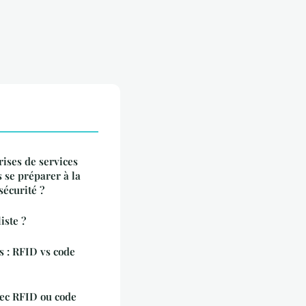
ises de services
 se préparer à la
sécurité ?
iste ?
s : RFID vs code
vec RFID ou code