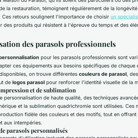
a Maison du Parasol, qu'ils soient des particuliers ou des p
de la restauration, témoignent régulièrement de la longévité 
. Ces retours soulignent l'importance de choisir
un spéciali
r des produits qui résistent à l'épreuve du temps et des él
sation des parasols professionnels
personnalisation
pour les parasols professionnels sont vari
apter ces équipements aux besoins spécifiques de chaque e
disponibles, on trouve différentes
couleurs de parasol
, de
out de
logos parasol
pour renforcer l'identité visuelle de la 
impression et de sublimation
ne personnalisation de haute qualité, des techniques avan
mérique et la sublimation quadrichromie sont utilisées. Ces
roduction fidèle des couleurs et des motifs, tout en offrant
t aux intempéries.
 de parasols personnalisés