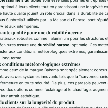
ofessionnels durables
sont essentiels pour les entreprises
t optimal à leurs clients tout en garantissant une longévité e
 haute qualité jouent un rôle crucial dans la durabilité de c
sus Sunbrella® utilisés par La Maison du Parasol sont réputé
UV et aux intempéries.
aute qualité pour une durabilité accrue
 matériaux robustes comme l'aluminium pour les structures et
déchirures assure une
durabilité parasol
optimale. Ces matér
ister aux conditions météorologiques extrêmes, garantissant
à long terme.
x conditions météorologiques extrêmes
omme ceux de la marque Bahama sont spécialement conçus 
nt
, avec des systèmes innovants tels que le "servomechanical
a fermeture en toute sécurité. De plus, ces parasols peuvent 
vec des options comme l'éclairage et le chauffage, augment
 leur attrait esthétique.
 clients sur la longévité du produit