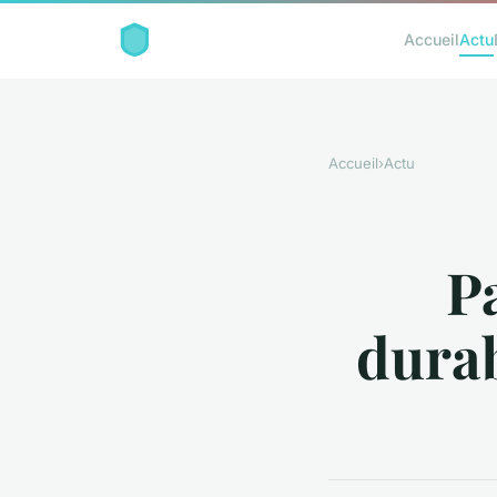
Accueil
Actu
Accueil
›
Actu
P
durab