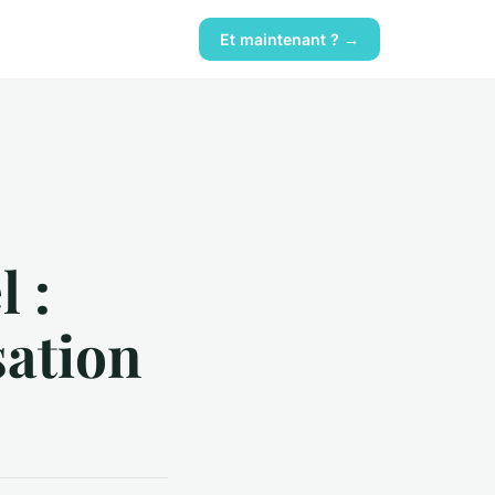
Et maintenant ? →
 :
sation