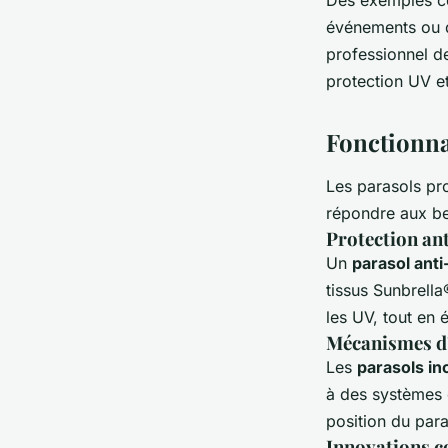
Des exemples co
événements ou d
professionnel d
protection UV et
Fonctionna
Les parasols pr
répondre aux bes
Protection an
Un
parasol ant
tissus Sunbrella
les UV, tout en 
Mécanismes d'i
Les
parasols in
à des systèmes d
position du para
Innovations co