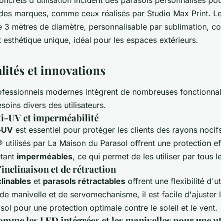
ncrets d'utilisation incluent des parasols personnalisés po
es marques, comme ceux réalisés par Studio Max Print. Le
e 3 mètres de diamètre, personnalisable par sublimation, c
 esthétique unique, idéal pour les espaces extérieurs.
lités et innovations
ofessionnels modernes intègrent de nombreuses fonctionnal
oins divers des utilisateurs.
ti-UV et imperméabilité
i-UV
est essentiel pour protéger les clients des rayons nocifs
® utilisés par La Maison du Parasol offrent une protection e
étant
imperméables
, ce qui permet de les utiliser par tous 
nclinaison et de rétraction
clinables
et
parasols rétractables
offrent une flexibilité d'u
e manivelle et de servomechanisme, il est facile d'ajuster l
sol pour une protection optimale contre le soleil et le vent.
mme les LED intégrées et les manivelles pour une ut