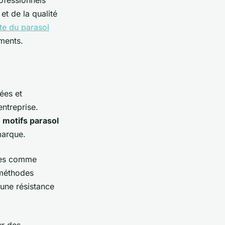
rofessionnels
et de la qualité
ste du parasol
éments.
ées et
ntreprise.
s
motifs parasol
marque.
cées comme
 méthodes
 une résistance