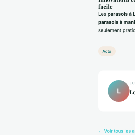
facile
Les
parasols à 
parasols à mani
seulement prati
Actu
EC
L
L
← Voir tous les a