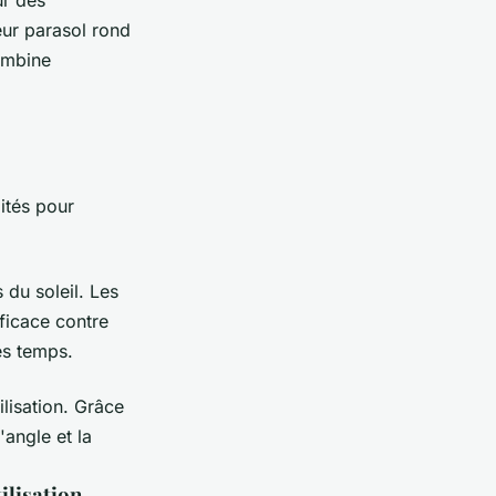
ur des
ur parasol rond
ombine
ités pour
 du soleil. Les
fficace contre
les temps.
tilisation. Grâce
'angle et la
ilisation