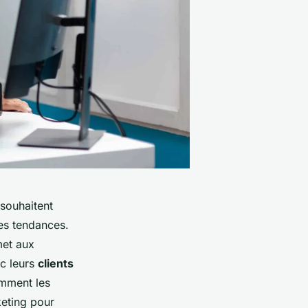
 souhaitent
es tendances.
met aux
ec leurs
clients
omment les
keting pour