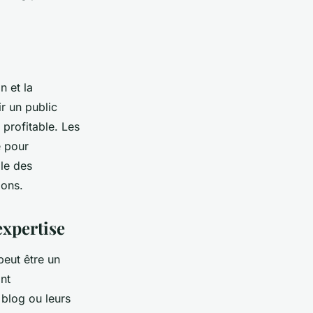
n et la
ir un public
 profitable. Les
e pour
ble des
ions.
expertise
peut être un
nt
r blog ou leurs