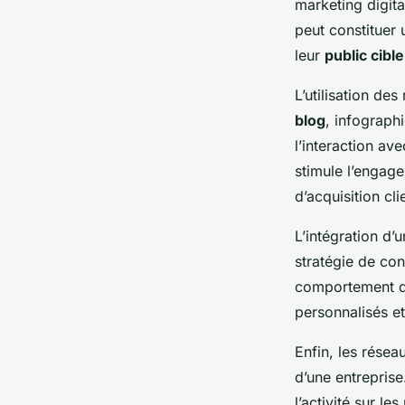
marketing digita
peut constituer 
leur
public cible
L’utilisation de
blog
, infograph
l’interaction av
stimule l’engag
d’acquisition cli
L’intégration d’
stratégie de con
comportement des
personnalisés et
Enfin, les rése
d’une entrepris
l’activité sur l