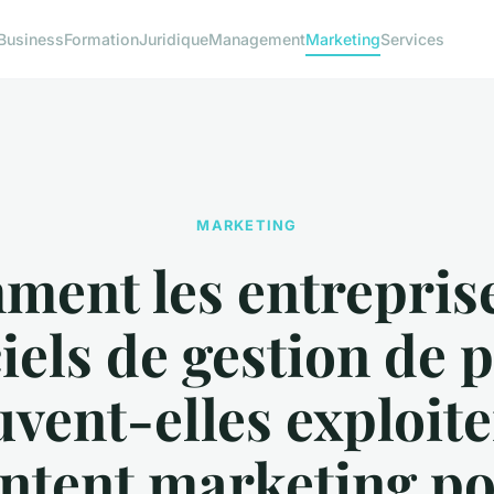
Business
Formation
Juridique
Management
Marketing
Services
MARKETING
ent les entrepris
ciels de gestion de p
vent-elles exploite
ntent marketing p