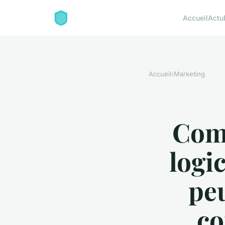
Accueil
Actu
Accueil
›
Marketing
Comm
logi
peu
co