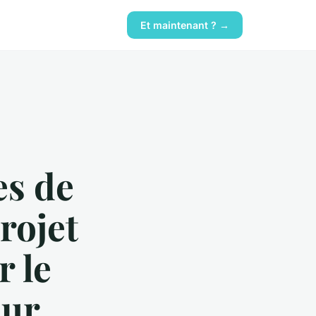
Et maintenant ? →
es de
rojet
r le
our