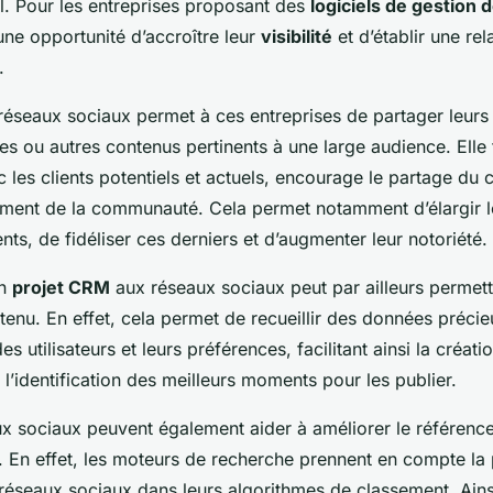
l. Pour les entreprises proposant des
logiciels de gestion d
une opportunité d’accroître leur
visibilité
et d’établir une rel
.
s réseaux sociaux permet à ces entreprises de partager leur
ies ou autres contenus pertinents à une large audience. Elle
ec les clients potentiels et actuels, encourage le partage du 
ement de la communauté. Cela permet notamment d’élargir l
ents, de fidéliser ces derniers et d’augmenter leur notoriété.
un
projet CRM
aux réseaux sociaux peut par ailleurs permettr
tenu. En effet, cela permet de recueillir des données précie
 utilisateurs et leurs préférences, facilitant ainsi la créat
 l’identification des meilleurs moments pour les publier.
aux sociaux peuvent également aider à améliorer le référenc
e. En effet, les moteurs de recherche prennent en compte la
es réseaux sociaux dans leurs algorithmes de classement. Ain