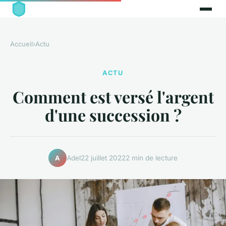
Accueil
›
Actu
ACTU
Comment est versé l'argent
d'une succession ?
Adel
22 juillet 2022
2 min de lecture
A