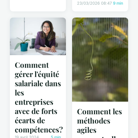
23/03/2026 08:47
9 min
Comment
gérer l'équité
salariale dans
les
entreprises
avec de forts
Comment les
écarts de
méthodes
compétences?
agiles
19 avril 2024
5 min