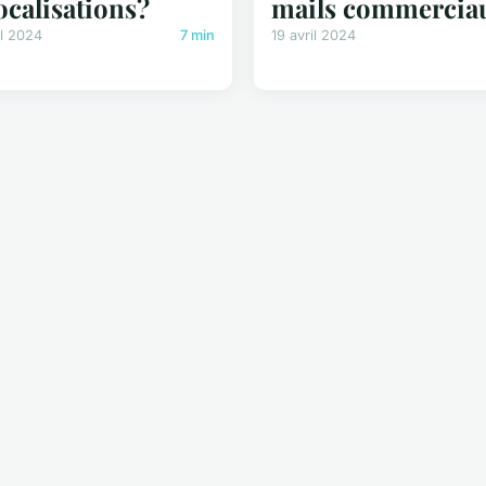
ocalisations?
mails commercia
il 2024
7 min
19 avril 2024