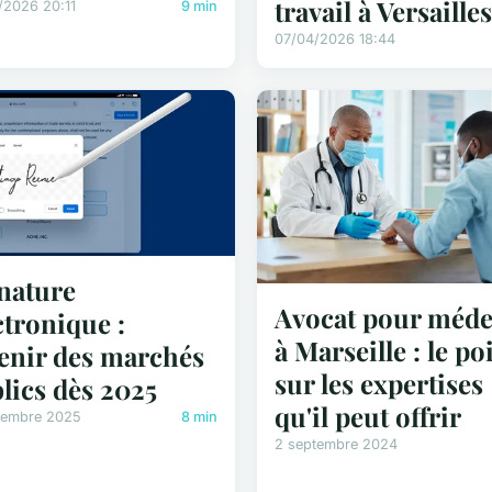
travail à Versailles
/2026 20:11
9 min
07/04/2026 18:44
nature
Avocat pour méde
ctronique :
à Marseille : le po
venir des marchés
sur les expertises
lics dès 2025
qu'il peut offrir
cembre 2025
8 min
2 septembre 2024