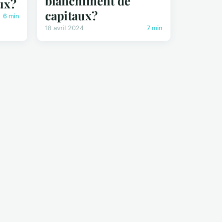
blanchiment de
ux?
capitaux?
6 min
18 avril 2024
7 min