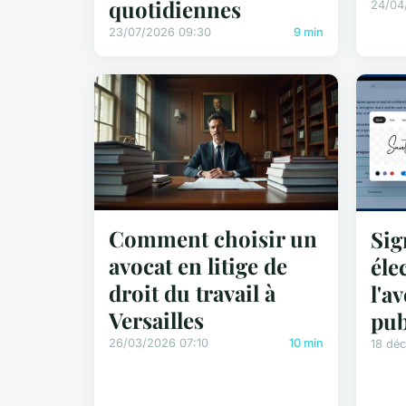
quotidiennes
24/04
23/07/2026 09:30
9 min
Comment choisir un
Sig
avocat en litige de
éle
droit du travail à
l'a
Versailles
pub
26/03/2026 07:10
10 min
18 dé