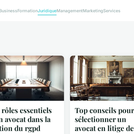
Business
Formation
Juridique
Management
Marketing
Services
 rôles essentiels
Top conseils pour
n avocat dans la
sélectionner un
tion du rgpd
avocat en litige de