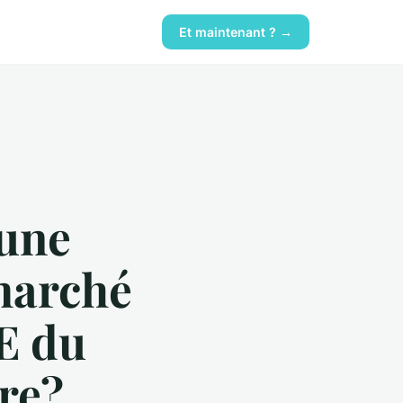
Et maintenant ? →
une
 marché
E du
re?