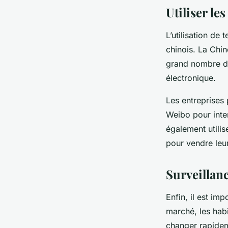
Utiliser l
L’utilisation de
chinois. La Chi
grand nombre de
électronique.
Les entreprises
Weibo pour inte
également utili
pour vendre leu
Surveillan
Enfin, il est im
marché, les ha
changer rapideme