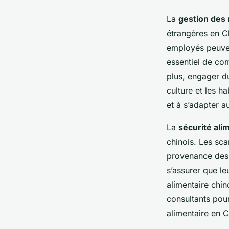
La
gestion des
étrangères en Ch
employés peuvent
essentiel de com
plus, engager du
culture et les 
et à s’adapter a
La
sécurité ali
chinois. Les sc
provenance des 
s’assurer que le
alimentaire chin
consultants pou
alimentaire en C