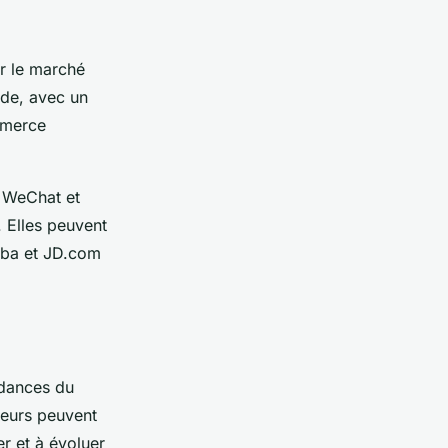
er le marché
nde, avec un
mmerce
e WeChat et
 Elles peuvent
aba et JD.com
ndances du
eurs peuvent
r et à évoluer