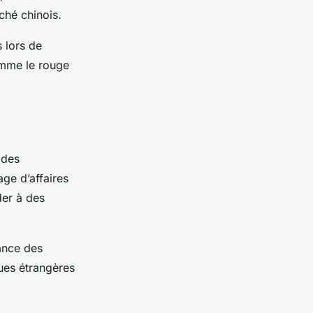
ché chinois.
s lors de
omme le rouge
 des
ge d’affaires
der à des
iance des
ues étrangères