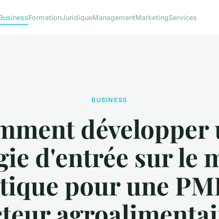
Business
Formation
Juridique
Management
Marketing
Services
BUSINESS
mment développer 
gie d'entrée sur le
atique pour une PM
cteur agroalimentai