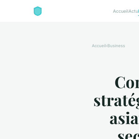
Accueil
Actu
Accueil
›
Business
Co
straté
asi
se