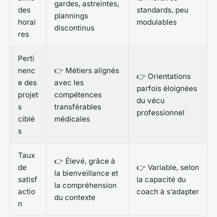
gardes, astreintes,
des
standards, peu
plannings
horai
modulables
discontinus
res
Perti
nenc
👉 Métiers alignés
👉 Orientations
e des
avec les
parfois éloignées
projet
compétences
du vécu
s
transférables
professionnel
ciblé
médicales
s
Taux
👉 Élevé, grâce à
de
👉 Variable, selon
la bienveillance et
satisf
la capacité du
la compréhension
actio
coach à s’adapter
du contexte
n