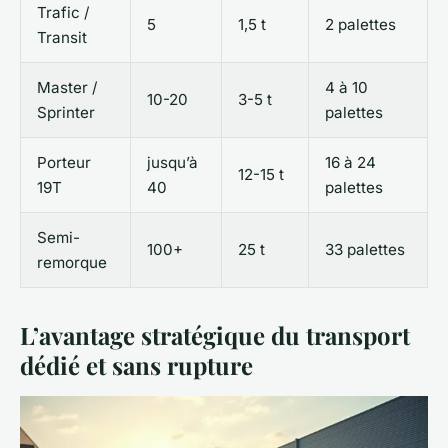
Trafic /
5
1,5 t
2 palettes
Transit
Master /
4 à 10
10-20
3-5 t
Sprinter
palettes
Porteur
jusqu’à
16 à 24
12-15 t
19T
40
palettes
Semi-
100+
25 t
33 palettes
remorque
L’avantage stratégique du transport
dédié et sans rupture