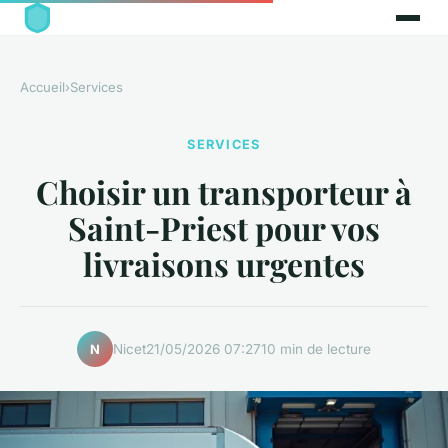
Accueil
›
Services
SERVICES
Choisir un transporteur à
Saint-Priest pour vos
livraisons urgentes
Nicet
21/05/2026 07:27
10 min de lecture
N