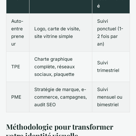
é
Auto-
Suivi
entre
Logo, carte de visite,
ponctuel (1-
prene
site vitrine simple
2 fois par
ur
an)
Charte graphique
Suivi
TPE
complète, réseaux
trimestriel
sociaux, plaquette
Stratégie de marque, e-
Suivi
PME
commerce, campagnes,
mensuel ou
audit SEO
bimestriel
Méthodologie pour transformer
votre identité visuelle