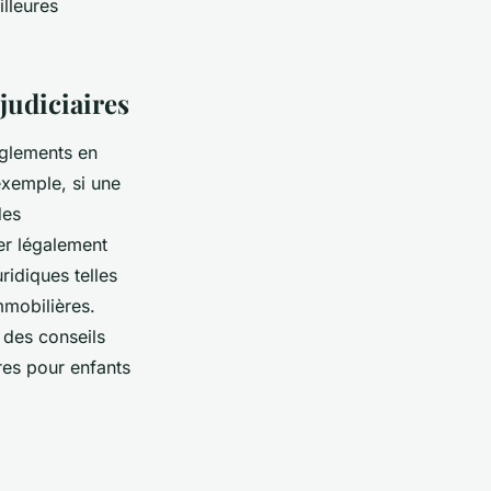
lleures
judiciaires
règlements en
exemple, si une
des
er légalement
ridiques telles
immobilières.
 des conseils
res pour enfants