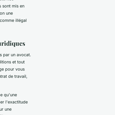
s sont mis en
non une
 comme illégal
uridiques
és par un avocat.
itions et tout
dige pour vous
rat de travail,
le qu'une
er l'exactitude
ur une