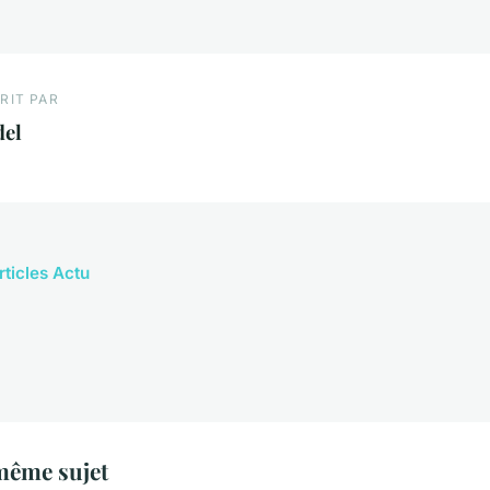
RIT PAR
del
rticles Actu
même sujet