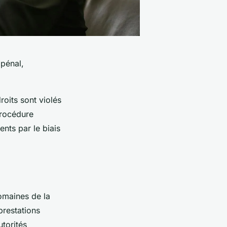
 pénal,
roits sont violés
 procédure
ents par le biais
domaines de la
 prestations
utorités