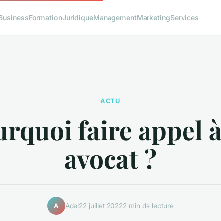
Business
Formation
Juridique
Management
Marketing
Services
ACTU
rquoi faire appel 
avocat ?
Adel
22 juillet 2022
2 min de lecture
A