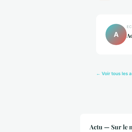
EC
A
A
← Voir tous les a
Actu — Sur le 