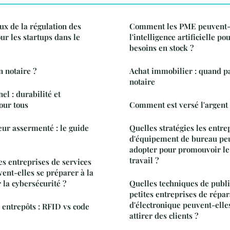
ux de la régulation des
Comment les PME peuvent-el
r les startups dans le
l'intelligence artificielle po
besoins en stock ?
 notaire ?
Achat immobilier : quand pa
notaire
el : durabilité et
our tous
Comment est versé l'argent 
eur assermenté : le guide
Quelles stratégies les entre
d'équipement de bureau peu
adopter pour promouvoir le
travail ?
s entreprises de services
ent-elles se préparer à la
 la cybersécurité ?
Quelles techniques de public
petites entreprises de répar
d'électronique peuvent-elles
 entrepôts : RFID vs code
attirer des clients ?