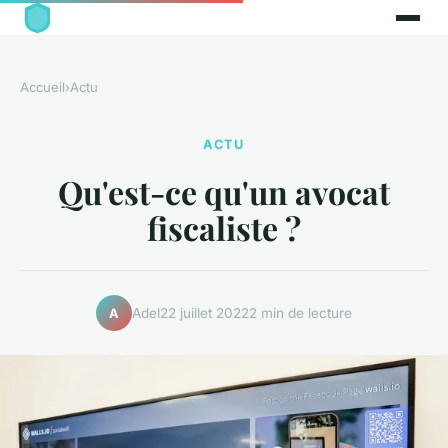
Accueil
›
Actu
ACTU
Qu'est-ce qu'un avocat
fiscaliste ?
Adel
22 juillet 2022
2 min de lecture
A